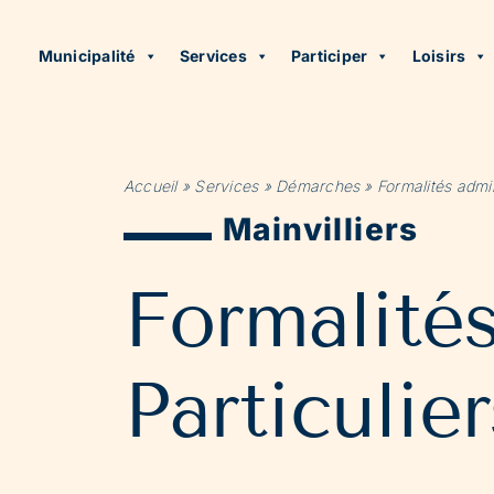
Municipalité
Services
Participer
Loisirs
Accueil
»
Services
»
Démarches
»
Formalités admin
Mainvilliers
Formalité
Particulier