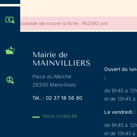
JE PARTICIPE !
Impossible de trouver la fiche : R52092.xml
MES DÉMARCHES
ADMINISTRATIVES
Ouvert du lun
Place du Marché
:
OFFRES D'EMPLOI
28300 Mainvilliers
de 8h45 à 12
Tél. :
02 37 18 56 80
et de 13h45 à
Le vendredi :
Nous contacter
de 8h45 à 12
et de 13h45 à