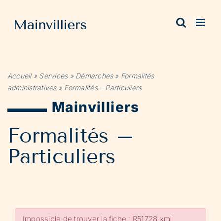
Passer
au
contenu
Accueil
»
Services
»
Démarches
»
Formalités
administratives
»
Formalités – Particuliers
Mainvilliers
Formalités –
Particuliers
Impossible de trouver la fiche : R51728.xml