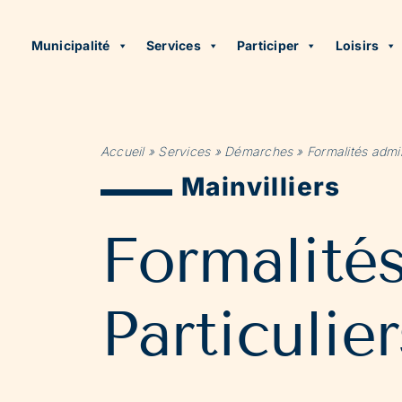
Municipalité
Services
Participer
Loisirs
Accueil
»
Services
»
Démarches
»
Formalités admin
Mainvilliers
Formalité
Particulier