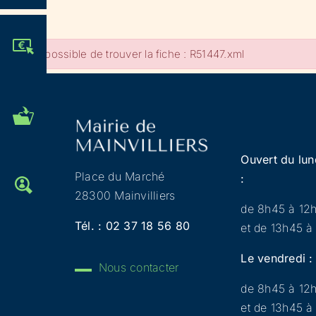
JE PARTICIPE !
Impossible de trouver la fiche : R51447.xml
MES DÉMARCHES
ADMINISTRATIVES
Ouvert du lun
Place du Marché
:
OFFRES D'EMPLOI
28300 Mainvilliers
de 8h45 à 12
Tél. :
02 37 18 56 80
et de 13h45 à
Le vendredi :
Nous contacter
de 8h45 à 12
et de 13h45 à