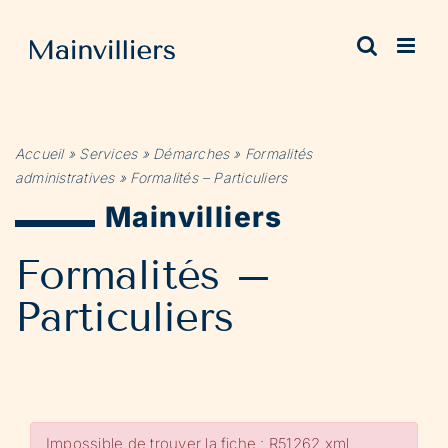
Passer
au
contenu
Accueil
»
Services
»
Démarches
»
Formalités
administratives
»
Formalités – Particuliers
Mainvilliers
Formalités –
Particuliers
Impossible de trouver la fiche : R51262.xml