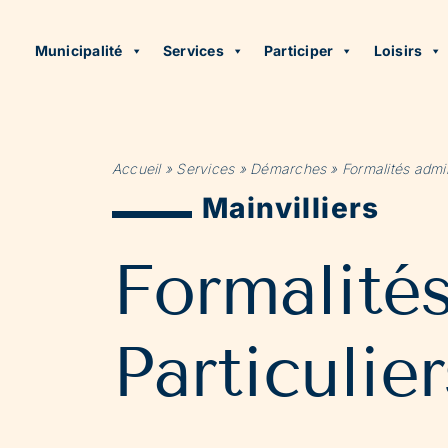
Municipalité
Services
Participer
Loisirs
Accueil
»
Services
»
Démarches
»
Formalités admin
Mainvilliers
Formalité
Particulier