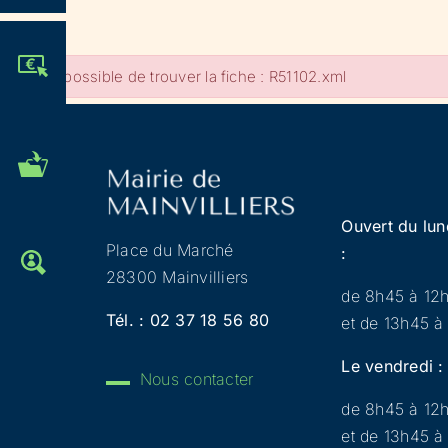
JE PARTICIPE !
Impossible de trouver la fiche : R51102.xml
MES DÉMARCHES
ADMINISTRATIVES
Ouvert du lun
Place du Marché
:
OFFRES D'EMPLOI
28300 Mainvilliers
de 8h45 à 12
Tél. :
02 37 18 56 80
et de 13h45 à
Le vendredi :
Nous contacter
de 8h45 à 12
et de 13h45 à