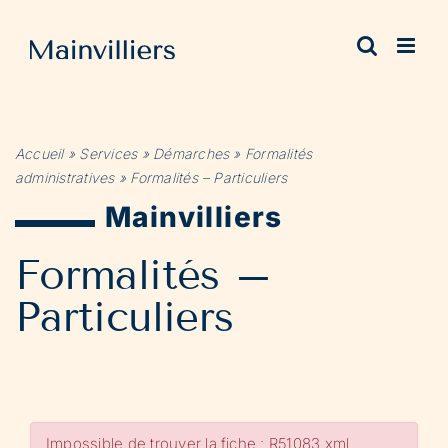
Passer
au
contenu
Accueil
»
Services
»
Démarches
»
Formalités
administratives
»
Formalités – Particuliers
Mainvilliers
Formalités –
Particuliers
Impossible de trouver la fiche : R51083.xml