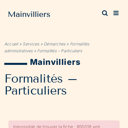
Passer
au
contenu
Accueil
»
Services
»
Démarches
»
Formalités
administratives
»
Formalités – Particuliers
Mainvilliers
Formalités –
Particuliers
Impossible de trouver la fiche : R50018.xml