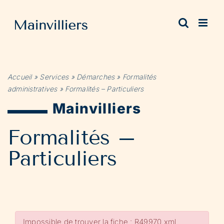
Passer
au
contenu
Accueil
»
Services
»
Démarches
»
Formalités
administratives
»
Formalités – Particuliers
Mainvilliers
Formalités –
Particuliers
Impossible de trouver la fiche : R49970.xml