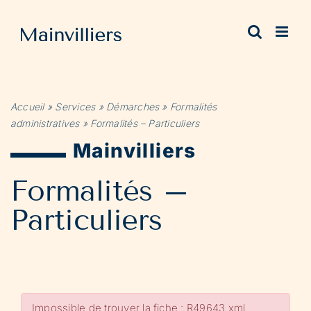
Passer
au
contenu
Accueil
»
Services
»
Démarches
»
Formalités
administratives
»
Formalités – Particuliers
Mainvilliers
Formalités –
Particuliers
Impossible de trouver la fiche : R49643.xml