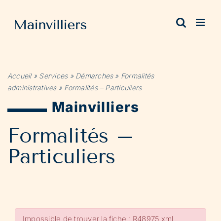
Passer
au
contenu
Accueil
»
Services
»
Démarches
»
Formalités
administratives
»
Formalités – Particuliers
Mainvilliers
Formalités –
Particuliers
Impossible de trouver la fiche : R48975.xml