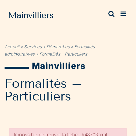
Passer
au
contenu
Accueil
»
Services
»
Démarches
»
Formalités
administratives
»
Formalités – Particuliers
Mainvilliers
Formalités –
Particuliers
Impossible de trouver la fiche : R48703.xml