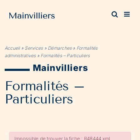
Passer
au
contenu
Accueil
»
Services
»
Démarches
»
Formalités
administratives
»
Formalités – Particuliers
Mainvilliers
Formalités –
Particuliers
Impossible de trouver la fiche : R48444.xml