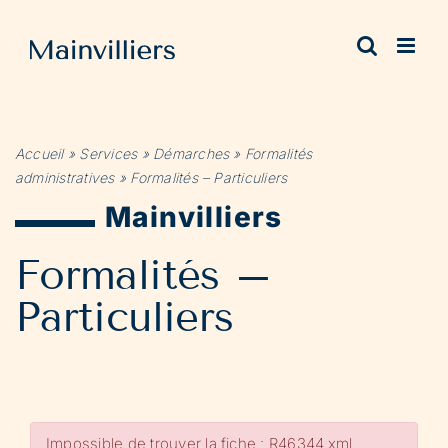
Passer
au
contenu
Accueil
»
Services
»
Démarches
»
Formalités
administratives
»
Formalités – Particuliers
Mainvilliers
Formalités –
Particuliers
Impossible de trouver la fiche : R46344.xml