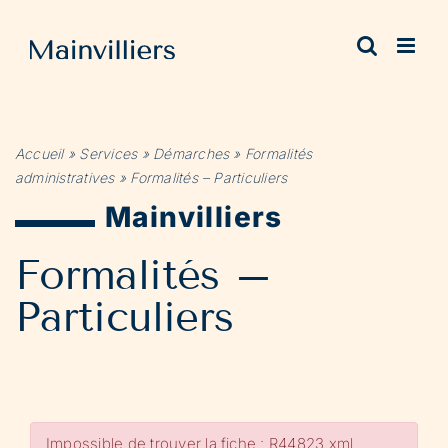
Passer
au
contenu
Accueil
»
Services
»
Démarches
»
Formalités
administratives
»
Formalités – Particuliers
Mainvilliers
Formalités –
Particuliers
Impossible de trouver la fiche : R44823.xml