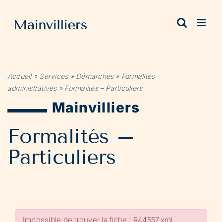
Passer
au
contenu
Accueil
»
Services
»
Démarches
»
Formalités
administratives
»
Formalités – Particuliers
Mainvilliers
Formalités –
Particuliers
Impossible de trouver la fiche : R44557.xml