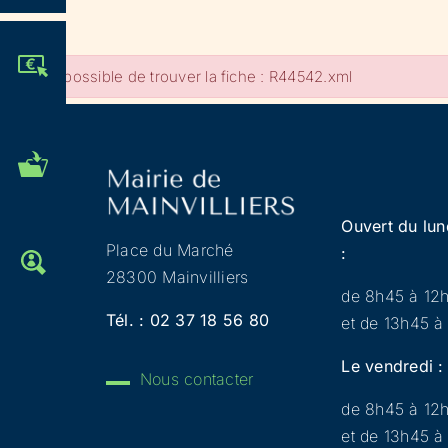
JE PARTICIPE !
Impossible de trouver la fiche : R44542.xml
MES DÉMARCHES
ADMINISTRATIVES
Ouvert du lun
Place du Marché
:
OFFRES D'EMPLOI
28300 Mainvilliers
de 8h45 à 12
Tél. :
02 37 18 56 80
et de 13h45 à
Le vendredi :
Nous contacter
de 8h45 à 12
et de 13h45 à