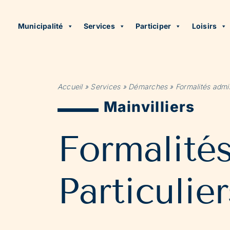
Municipalité
Services
Participer
Loisirs
Accueil
»
Services
»
Démarches
»
Formalités admin
Mainvilliers
Formalité
Particulier