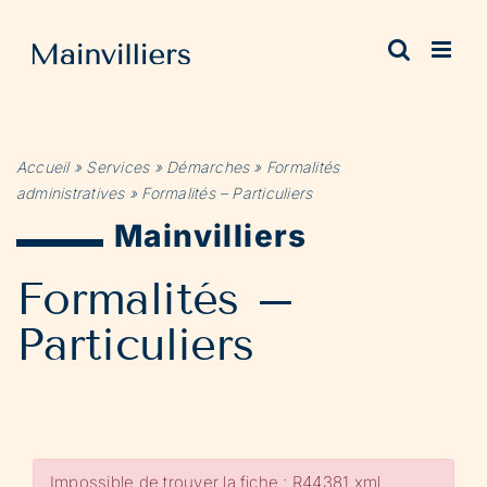
Passer
au
contenu
Accueil
»
Services
»
Démarches
»
Formalités
administratives
»
Formalités – Particuliers
Mainvilliers
Formalités –
Particuliers
Impossible de trouver la fiche : R44381.xml