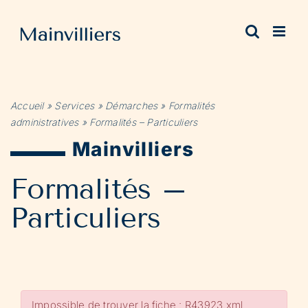
Passer
au
contenu
Accueil
»
Services
»
Démarches
»
Formalités
administratives
»
Formalités – Particuliers
Mainvilliers
Formalités –
Particuliers
Impossible de trouver la fiche : R43923.xml