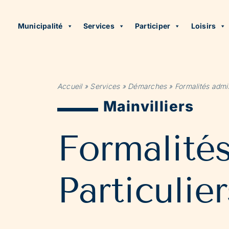
Municipalité
Services
Participer
Loisirs
Accueil
»
Services
»
Démarches
»
Formalités admin
Mainvilliers
Formalité
Particulier