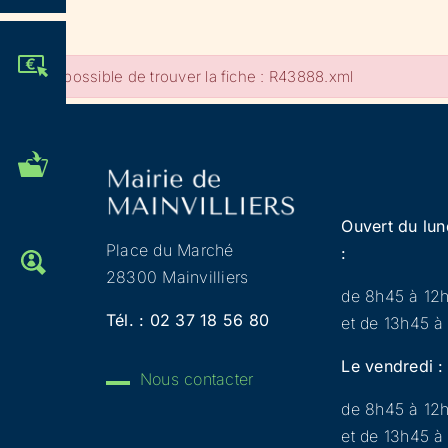
JE PARTICIPE !
Impossible de trouver la fiche : R43888.xml
MES DÉMARCHES
ADMINISTRATIVES
Ouvert du lun
Place du Marché
:
OFFRES D'EMPLOI
28300 Mainvilliers
de 8h45 à 12
Tél. :
02 37 18 56 80
et de 13h45 à
Le vendredi :
Nous contacter
de 8h45 à 12
et de 13h45 à