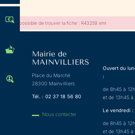
JE PARTICIPE !
Impossible de trouver la fiche : R43259.xml
MES DÉMARCHES
ADMINISTRATIVES
Ouvert du lun
Place du Marché
:
OFFRES D'EMPLOI
28300 Mainvilliers
de 8h45 à 12
Tél. :
02 37 18 56 80
et de 13h45 à
Le vendredi :
Nous contacter
de 8h45 à 12
et de 13h45 à