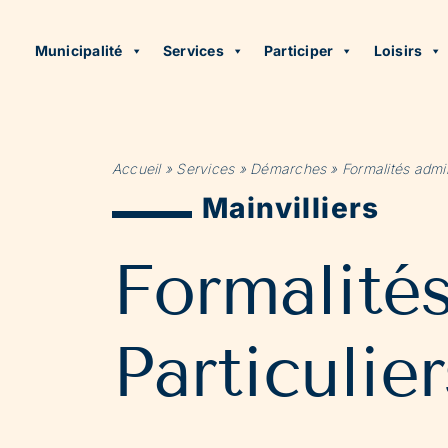
Municipalité
Services
Participer
Loisirs
Accueil
»
Services
»
Démarches
»
Formalités admin
Mainvilliers
Formalité
Particulier