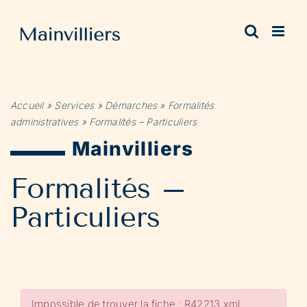
Passer
au
contenu
Accueil
»
Services
»
Démarches
»
Formalités
administratives
»
Formalités – Particuliers
Mainvilliers
Formalités –
Particuliers
Impossible de trouver la fiche : R42213.xml