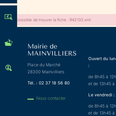
JE PARTICIPE !
Impossible de trouver la fiche : R42133.xml
MES DÉMARCHES
ADMINISTRATIVES
Ouvert du lun
Place du Marché
:
OFFRES D'EMPLOI
28300 Mainvilliers
de 8h45 à 12
Tél. :
02 37 18 56 80
et de 13h45 à
Le vendredi :
Nous contacter
de 8h45 à 12
et de 13h45 à