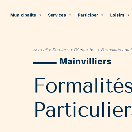
Municipalité
Services
Participer
Loisirs
Accueil
»
Services
»
Démarches
»
Formalités admin
Mainvilliers
Formalité
Particulier