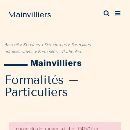
Passer
au
contenu
Accueil
»
Services
»
Démarches
»
Formalités
administratives
»
Formalités – Particuliers
Mainvilliers
Formalités –
Particuliers
Impossible de trouver la fiche : R41507.xml