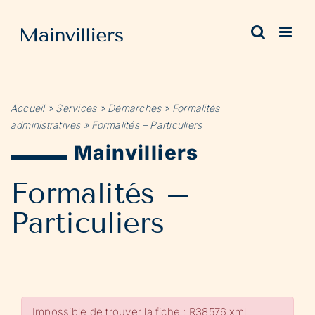
Passer
au
contenu
Accueil
»
Services
»
Démarches
»
Formalités
administratives
»
Formalités – Particuliers
Mainvilliers
Formalités –
Particuliers
Impossible de trouver la fiche : R38576.xml