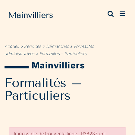
Passer
au
contenu
Accueil
»
Services
»
Démarches
»
Formalités
administratives
»
Formalités – Particuliers
Mainvilliers
Formalités –
Particuliers
Impossible de trouver la fiche : R38237.xml