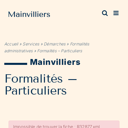
Passer
au
contenu
Accueil
»
Services
»
Démarches
»
Formalités
administratives
»
Formalités – Particuliers
Mainvilliers
Formalités –
Particuliers
Impossible de trouver la fiche : R32877.xml