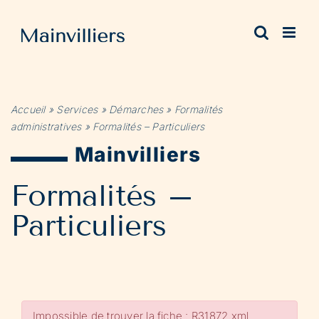
Passer
au
contenu
Accueil
»
Services
»
Démarches
»
Formalités
administratives
»
Formalités – Particuliers
Mainvilliers
Formalités –
Particuliers
Impossible de trouver la fiche : R31872.xml