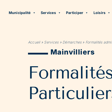
Municipalité
Services
Participer
Loisirs
Accueil
»
Services
»
Démarches
»
Formalités admin
Mainvilliers
Formalité
Particulier