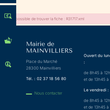
JE PARTICIPE !
Impossible de trouver la fiche : R31717.xml
MES DÉMARCHES
ADMINISTRATIVES
Ouvert du lun
Place du Marché
:
OFFRES D'EMPLOI
28300 Mainvilliers
de 8h45 à 12
Tél. :
02 37 18 56 80
et de 13h45 à
Le vendredi :
Nous contacter
de 8h45 à 12
et de 13h45 à