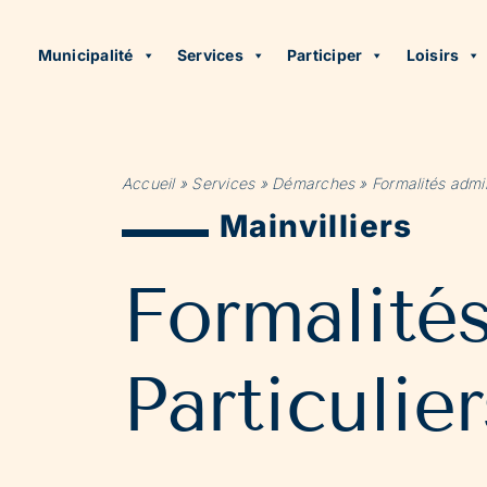
Municipalité
Services
Participer
Loisirs
Accueil
»
Services
»
Démarches
»
Formalités admin
Mainvilliers
Formalité
Particulier