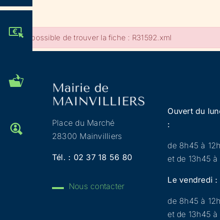
JE PARTICIPE !
Impossible de trouver la fiche : R31592.xml
MES DÉMARCHES
ADMINISTRATIVES
Ouvert du lun
Place du Marché
:
OFFRES D'EMPLOI
28300 Mainvilliers
de 8h45 à 12
Tél. :
02 37 18 56 80
et de 13h45 à
Le vendredi :
Nous contacter
de 8h45 à 12
et de 13h45 à