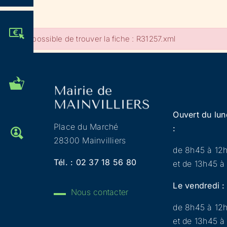
JE PARTICIPE !
Impossible de trouver la fiche : R31257.xml
MES DÉMARCHES
ADMINISTRATIVES
Ouvert du lun
Place du Marché
:
OFFRES D'EMPLOI
28300 Mainvilliers
de 8h45 à 12
Tél. :
02 37 18 56 80
et de 13h45 à
Le vendredi :
Nous contacter
de 8h45 à 12
et de 13h45 à