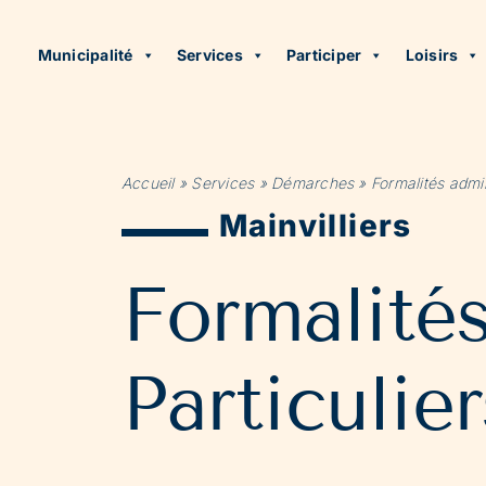
Municipalité
Services
Participer
Loisirs
Accueil
»
Services
»
Démarches
»
Formalités admin
Mainvilliers
Formalité
Particulier