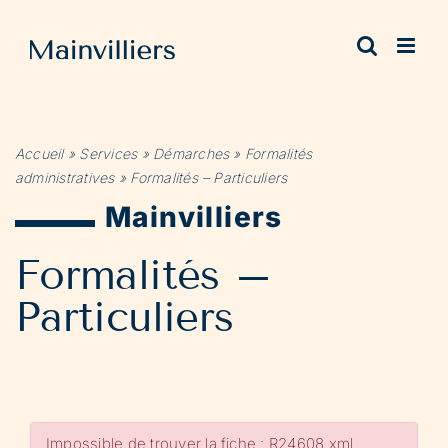
Passer
au
contenu
Accueil
»
Services
»
Démarches
»
Formalités
administratives
»
Formalités – Particuliers
Mainvilliers
Formalités –
Particuliers
Impossible de trouver la fiche : R24608.xml