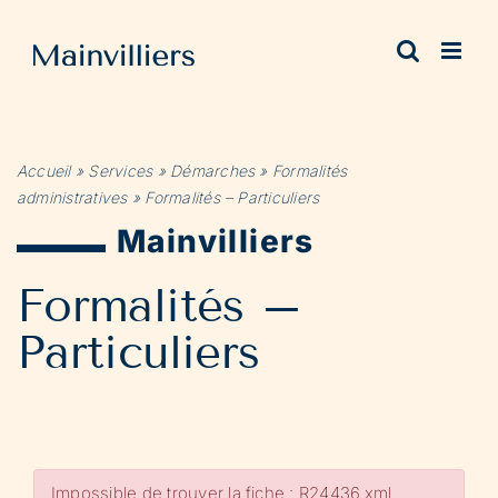
Passer
au
contenu
Accueil
»
Services
»
Démarches
»
Formalités
administratives
»
Formalités – Particuliers
Mainvilliers
Formalités –
Particuliers
Impossible de trouver la fiche : R24436.xml