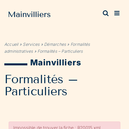
Passer
au
contenu
Accueil
»
Services
»
Démarches
»
Formalités
administratives
»
Formalités – Particuliers
Mainvilliers
Formalités –
Particuliers
Impossible de trouver la fiche : R20015.xml