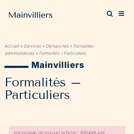
Passer
au
contenu
Accueil
»
Services
»
Démarches
»
Formalités
administratives
»
Formalités – Particuliers
Mainvilliers
Formalités –
Particuliers
Impossible de trouver la fiche : R18488.xml