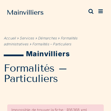
Passer
au
contenu
Accueil
»
Services
»
Démarches
»
Formalités
administratives
»
Formalités – Particuliers
Mainvilliers
Formalités –
Particuliers
Impossible de trouver la fiche : R16368.xml