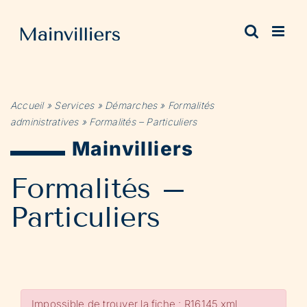
Passer
au
contenu
Accueil
»
Services
»
Démarches
»
Formalités
administratives
»
Formalités – Particuliers
Mainvilliers
Formalités –
Particuliers
Impossible de trouver la fiche : R16145.xml