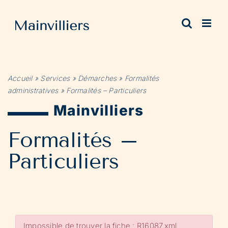
Passer
au
contenu
Accueil
»
Services
»
Démarches
»
Formalités
administratives
»
Formalités – Particuliers
Mainvilliers
Formalités –
Particuliers
Impossible de trouver la fiche : R16087.xml