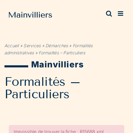
Passer
au
contenu
Accueil
»
Services
»
Démarches
»
Formalités
administratives
»
Formalités – Particuliers
Mainvilliers
Formalités –
Particuliers
Impossible de trouver la fiche : R15688.xml