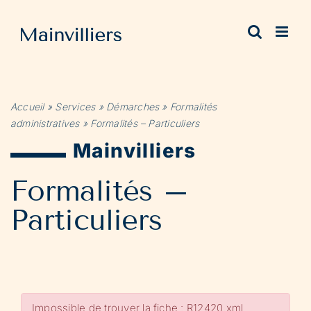
Passer
au
contenu
Accueil
»
Services
»
Démarches
»
Formalités
administratives
»
Formalités – Particuliers
Mainvilliers
Formalités –
Particuliers
Impossible de trouver la fiche : R12420.xml