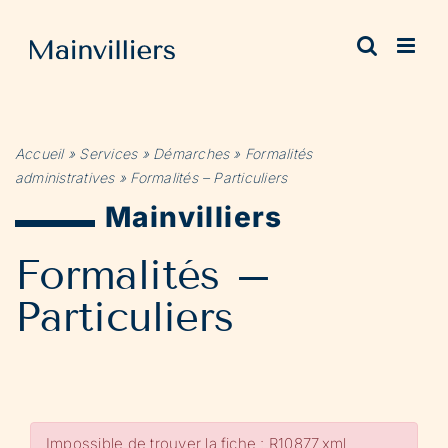
Passer
au
contenu
Accueil
»
Services
»
Démarches
»
Formalités
administratives
»
Formalités – Particuliers
Mainvilliers
Formalités –
Particuliers
Impossible de trouver la fiche : R10877.xml