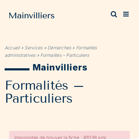
Passer
au
contenu
Accueil
»
Services
»
Démarches
»
Formalités
administratives
»
Formalités – Particuliers
Mainvilliers
Formalités –
Particuliers
Impossible de trouver la fiche : R1038.xml