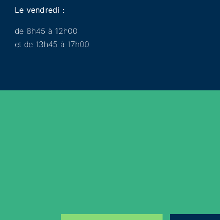
Le vendredi :
de 8h45 à 12h00
et de 13h45 à 17h00
Municipalité
Services
Participer
Loisirs
Actualités
Évènements
Rejoignez-nous sur les réseaux sociaux !