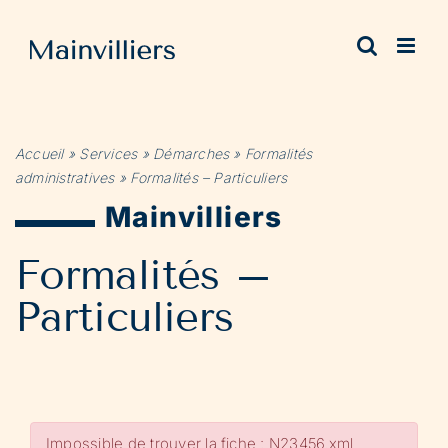
Passer
au
contenu
Accueil
»
Services
»
Démarches
»
Formalités
administratives
»
Formalités – Particuliers
Mainvilliers
Formalités –
Particuliers
Impossible de trouver la fiche : N23456.xml