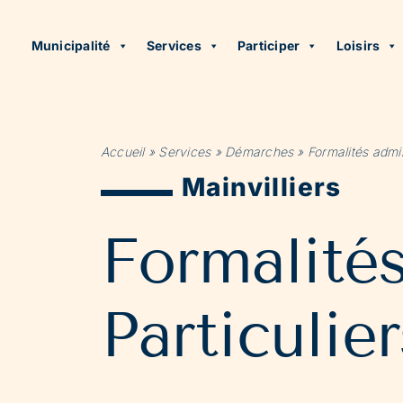
Municipalité
Services
Participer
Loisirs
Accueil
»
Services
»
Démarches
»
Formalités admin
Mainvilliers
Formalité
Particulier