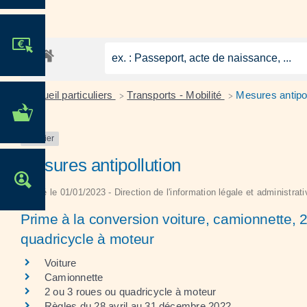
JE PARTICIPE !
Accueil particuliers
Transports - Mobilité
Mesures antipol
>
>
MES DÉMARCHES
ADMINISTRATIVES
Dossier
Mesures antipollution
OFFRES D'EMPLOI
Vérifié le 01/01/2023 - Direction de l'information légale et administrat
Prime à la conversion voiture, camionnette, 
quadricycle à moteur
Voiture
Camionnette
2 ou 3 roues ou quadricycle à moteur
Règles du 28 avril au 31 décembre 2022