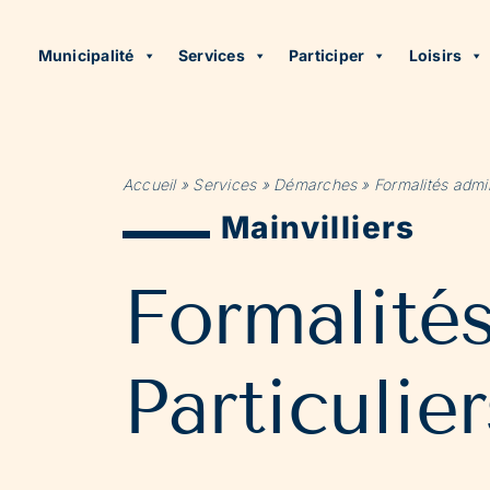
Municipalité
Services
Participer
Loisirs
Accueil
»
Services
»
Démarches
»
Formalités admin
Mainvilliers
Formalité
Particulier