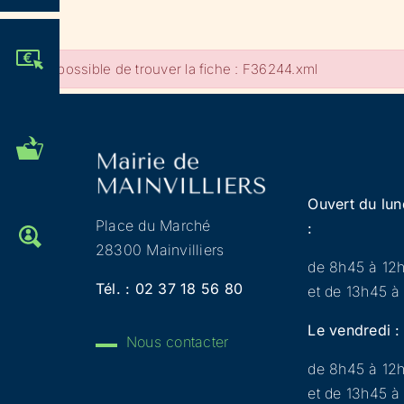
JE PARTICIPE !
Impossible de trouver la fiche : F36244.xml
MES DÉMARCHES
ADMINISTRATIVES
Ouvert du lun
Place du Marché
:
OFFRES D'EMPLOI
28300 Mainvilliers
de 8h45 à 12
Tél. :
02 37 18 56 80
et de 13h45 à
Le vendredi :
Nous contacter
de 8h45 à 12
et de 13h45 à