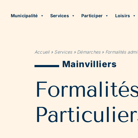
Municipalité
Services
Participer
Loisirs
Accueil
»
Services
»
Démarches
»
Formalités admin
Mainvilliers
Formalité
Particulier