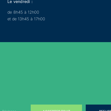
Le vendredi :
de 8h45 à 12h00
et de 13h45 à 17h00
Municipalité
Services
Participer
Loisirs
Actualités
Évènements
Rejoignez-nous sur les réseaux sociaux !