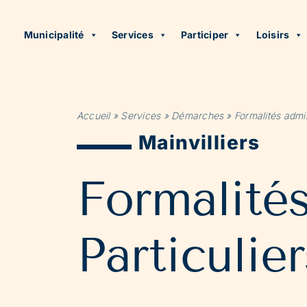
Municipalité
Services
Participer
Loisirs
Accueil
»
Services
»
Démarches
»
Formalités admin
Mainvilliers
Formalité
Particulier