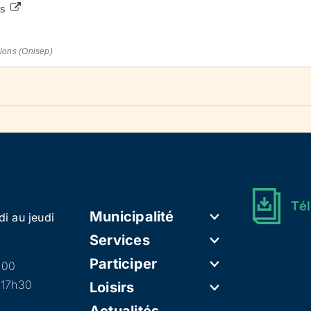
es
sions (Onisep)
Tél
Municipalité
di au jeudi
Services
Participer
h00
 17h30
Loisirs