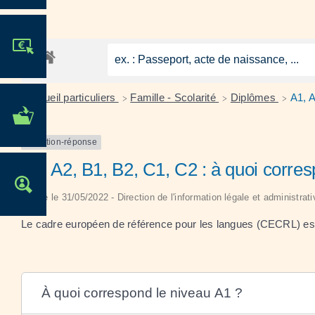
JE PARTICIPE !
Accueil particuliers
Famille - Scolarité
Diplômes
A1, A
>
>
>
MES DÉMARCHES
ADMINISTRATIVES
Question-réponse
A1, A2, B1, B2, C1, C2 : à quoi corre
OFFRES D'EMPLOI
Vérifié le 31/05/2022 - Direction de l'information légale et administrat
Le cadre européen de référence pour les langues (CECRL) est
À quoi correspond le niveau A1 ?