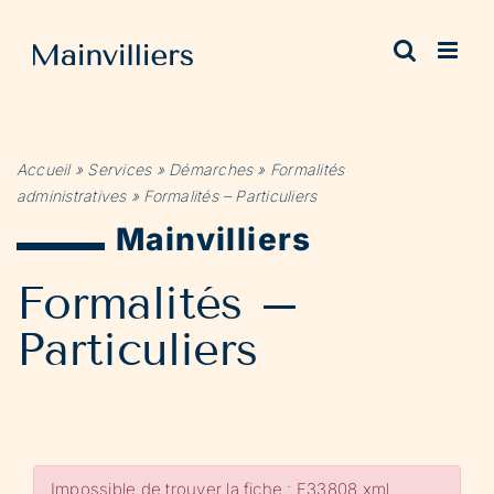
Passer
au
contenu
Accueil
»
Services
»
Démarches
»
Formalités
administratives
»
Formalités – Particuliers
Mainvilliers
Formalités –
Particuliers
Impossible de trouver la fiche : F33808.xml