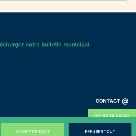
écharger notre bulletin municipal
@
CONTACT
02 37 18 56 80
ACCEPTER TOUT
REFUSER TOUT
énérales