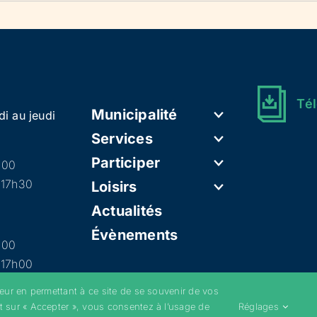
Tél
Municipalité
di au jeudi
Services
Participer
h00
 17h30
Loisirs
Actualités
Évènements
h00
 17h00
teur en permettant à ce site de se souvenir de vos
t sur « Accepter », vous consentez à l’usage de
Réglages
–
Mentions légales
–
Politique de confidentialité
–
Cookies
–
Conditions g