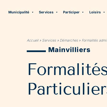
Municipalité
Services
Participer
Loisirs
Accueil
»
Services
»
Démarches
»
Formalités admin
Mainvilliers
Formalité
Particulier