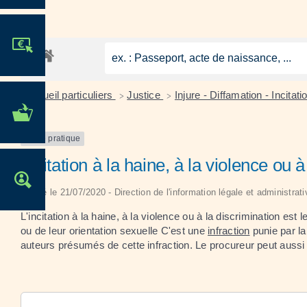
JE PARTICIPE !
Accueil particuliers
Justice
Injure - Diffamation - Incitat
>
>
MES DÉMARCHES
ADMINISTRATIVES
Fiche pratique
Incitation à la haine, à la violence ou à
OFFRES D'EMPLOI
Vérifié le 21/07/2020 - Direction de l'information légale et administrat
L'incitation à la haine, à la violence ou à la discrimination est 
ou de leur orientation sexuelle C'est une
infraction
punie par la
auteurs présumés de cette infraction. Le procureur peut aussi d